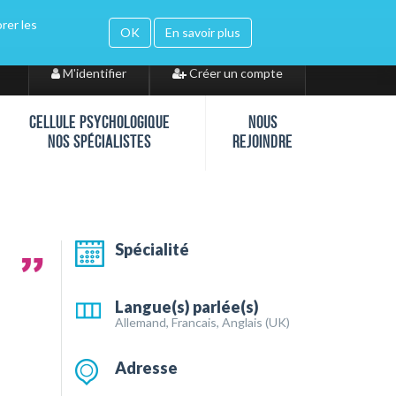
orer les
gle translate
OK
En savoir plus
M'identifier
Créer un compte
CELLULE PSYCHOLOGIQUE
NOUS
NOS SPÉCIALISTES
REJOINDRE
Spécialité
Langue(s) parlée(s)
Allemand, Francais, Anglais (UK)
Adresse