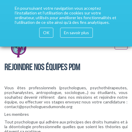
Aller
Votre site "Psychologues du Monde" dans toutes les
au
En poursuivant votre navigation vous acceptez
contenu
l’installation et l’utilisation de cookies sur votre
langues
Installer google translate
principal
ordinateur, utilisés pour améliorer les fonctionnalités et
l’utilisation de ce site ainsi qu'à des fins analytiques.
OK
En savoir plus
Toggle
navigat
REJOINDRE NOS ÉQUIPES PDM
Vous êtes professionnels (psychologues, psychothérapeutes,
psychanalystes, antropologue, sociologue...) ou étudiants, vous
souhaitez devenir référent dans nos missions et rejoindre notre
équipe, ou effectuer vos stages envoyez nous votre candidature :
contact@psychologuesdumonde.org
Les membres
Tout psychologue qui adhère aux principes des droits humains et à
la déontologie professionnelle quelles que soient les théories qui
étayent sa pratique.