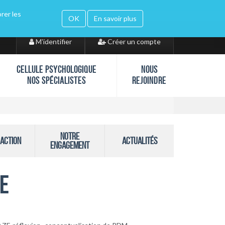
orer les
gle translate
OK
En savoir plus
M'identifier
Créer un compte
CELLULE PSYCHOLOGIQUE
NOUS
NOS SPÉCIALISTES
REJOINDRE
Notre
action
Actualités
engagement
E