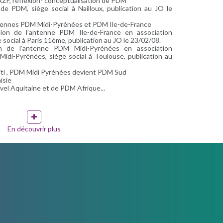
AZF, réflexion- conceptualisation de PDM
e PDM, siège social à Nailloux, publication au JO le
ntennes PDM Midi-Pyrénées et PDM Ile-de-France
tion de l’antenne PDM Ile-de-France en association
social à Paris 11ème, publication au JO le 23/02/08.
on de l’antenne PDM Midi-Pyrénées en association
di-Pyrénées, siège social à Toulouse, publication au
ti , PDM Midi Pyrénées devient PDM Sud
isie
el Aquitaine et de PDM Afrique...
En découvrir plus