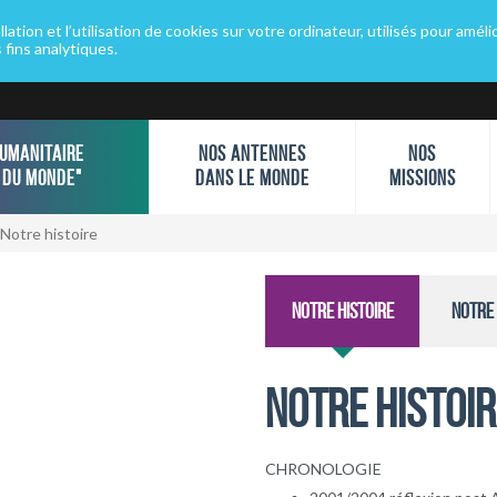
ation et l’utilisation de cookies sur votre ordinateur, utilisés pour améli
sychologues du Monde" dans toutes les langues
Installer goo
s fins analytiques.
UMANITAIRE
NOS ANTENNES
NOS
 DU MONDE"
DANS LE MONDE
MISSIONS
Notre histoire
Notre histoire
Notre 
NOTRE HISTOIR
CHRONOLOGIE