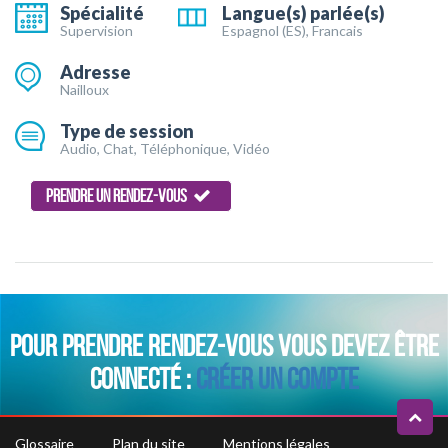
Spécialité
Langue(s) parlée(s)
Supervision
Espagnol (ES), Francais
Adresse
Nailloux
Type de session
Audio, Chat, Téléphonique, Vidéo
PRENDRE UN RENDEZ-VOUS
POUR PRENDRE RENDEZ-VOUS VOUS DEVEZ ÊTRE
CONNECTÉ :
CRÉER UN COMPTE
Glossaire
Plan du site
Mentions légales