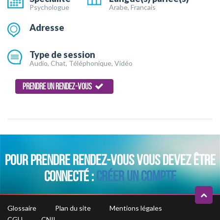
Psychologue
Arabe, Francais
Adresse
Type de session
Audio, Chat, Téléphonique, Vidéo
PRENDRE UN RENDEZ-VOUS
POUR PRENDRE RENDEZ-VOUS VOUS DEVEZ ÊTRE
CONNECTÉ :
CRÉER UN COMPTE
Glossaire
Plan du site
Mentions légales
CGU
CNIL