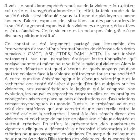
3 voix se sont donc exprimées autour de la violence intra, inter-
culturelle et transgénérationnelle : En effet, la table ronde de la
société civile s’est déroulée sous la forme de plaidoyers, comme
lanceurs d’alerte, exposant des situations sur des pans entiers de
la société largement exposés à des violences de genre, éducatives
et intra-familiales. Cette violence est rendue possible grâce à un
discours politique institué.
Ce constat a été largement partagé par l’ensemble des
intervenants d’associations internationales de défenses des droits
humains : OMCT, ASF, FTDES, DAMJ, AFTD. Ils ont insisté
notamment sur une narration étatique institutionnalisée qui
enclave, permet et même peut se faire la main qui violente. Alors la
question débattue est quel discours et quels moyens peut-on
mettre en place face à la violence qui traverse toute une société ?
A cette question épistémologique le discours scientifique et la
recherche ont tenté d’éclairer à partir d’études multiples sur les
violences, ses caractéristiques la logique qui la compose, son
évolution, les nouvelles approches conceptuelles et les pratiques
enseignées mises en place au sein d’institutions ou d’associations
comme psychologues du monde Tunisie. Le troisième volet est
celui des praticiens qui ont constitué une passerelle entre la
société civile et la recherche. Il sont à la fois témoin direct des
violences et en charge de mettre en place une clinique adaptée et
surtout créative. En effet, la présentation des nombreuses
vignettes cliniques a démontré la nécessité d’adaptation et de
création pour accompagner les victimes. En marge du colloque et
pour poursuivre dans l’illustration des violences, deux expositions