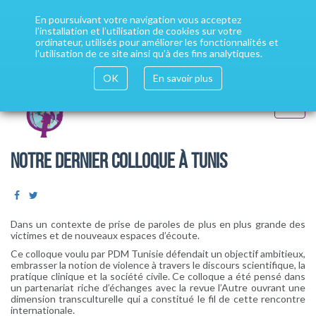
Aller
Votre site "Psychologues du Monde" dans toutes les
au
En poursuivant votre navigation vous acceptez
contenu
l’installation et l’utilisation de cookies sur votre
langues
Installer google translate
principal
ordinateur, utilisés pour améliorer les fonctionnalités et
l’utilisation de ce site ainsi qu'à des fins analytiques.
OK
En savoir plus
Toggle
navigat
NOTRE DERNIER COLLOQUE À TUNIS
Dans un contexte de prise de paroles de plus en plus grande des
victimes et de nouveaux espaces d’écoute.
Ce colloque voulu par PDM Tunisie défendait un objectif ambitieux,
embrasser la notion de violence à travers le discours scientifique, la
pratique clinique et la société civile. Ce colloque a été pensé dans
un partenariat riche d’échanges avec la revue l’Autre ouvrant une
dimension transculturelle qui a constitué le fil de cette rencontre
internationale.