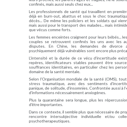
confinés, mais aussi seuls chez eux...
Les professionnels de santé qui travaillent en première 
déjà en burn-out, abattus et sous le choc traumatiqu
décès... De même les policiers et les soldats qui vien
mais aussi pour le transport des malades... mais intimi
que vécus comme forts.
Les femmes enceintes craignent pour leurs bébés... les
couples se retrouvent confinés les uns avec les au
disputes. En Chine, les demandes de divorce a
psychiquement déjà vulnérables sont encore plus précai
L'intensité et la durée de ce vécu d'incertitude exis
repères, identificateurs stables peuvent être source
souffrances identitaires, en particulier chez les pers
domaine de la santé mentale.
Selon l'Organisation mondiale de la santé (OMS), tou
stress traumatique, avec des sentiments d'incertitud
panique, de solitude, d'insomnies. Confrontée aussi à l'
d'informations nécessairement anxiogènes.
Plus la quarantaine sera longue, plus les répercussi
d'être importantes.
Dans ce contexte, il semble plus que nécessaire de propo
rencontre intersubjective individuelle et/ou coll
psychotherapeutiques.