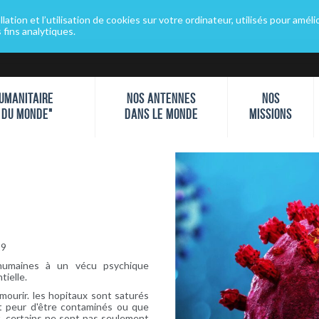
ation et l’utilisation de cookies sur votre ordinateur, utilisés pour améli
sychologues du Monde" dans toutes les langues
Installer goo
s fins analytiques.
UMANITAIRE
NOS ANTENNES
NOS
 DU MONDE"
DANS LE MONDE
MISSIONS
19
humaines à un vécu psychique
tielle.
mourir. les hopitaux sont saturés
ont peur d'être contaminés ou que
nt, certains ne sont pas seulement