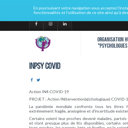
Aller
au
En poursuivant votre navigation vous acceptez l’install
Votre site "P
contenu
fonctionnalités et l’utilisation de ce site ainsi qu'à de
principal
ORGANISATION H
"PSYCHOLOGUES
INPSY COVID
Action IN4 COVID-19
PROJET : Action IN(tervention)¢(chologique) COVID-
La pandémie mondiale confronte tous les êtres 
extrémement fragile, anxiogène et d'incertitude existen
Certains voient leur proches devenir malades, partois 
et n'ont presque plus de lits disponibles, certains 
leurs proches, les parents âgés et fragiles, ne le soie