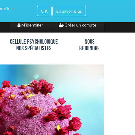
orer les
gle translate
OK
En savoir plus
M'identifier
Créer un compte
CELLULE PSYCHOLOGIQUE
NOUS
NOS SPÉCIALISTES
REJOINDRE