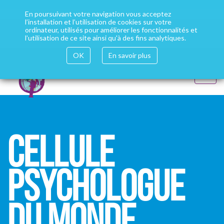
Aller
Votre site "Psychologues du Monde" dans toutes les
au
En poursuivant votre navigation vous acceptez
contenu
l’installation et l’utilisation de cookies sur votre
langues
Installer google translate
principal
ordinateur, utilisés pour améliorer les fonctionnalités et
l’utilisation de ce site ainsi qu'à des fins analytiques.
OK
En savoir plus
Toggle
navigat
Cellule
psychologue
du monde